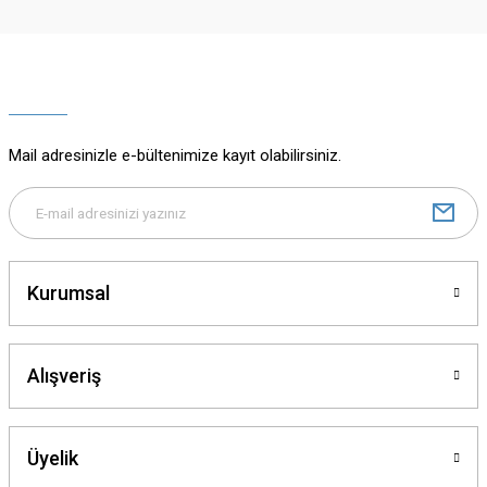
Ürün resmi kalitesiz, bozuk veya görüntülenemiyor.
Ürün açıklamasında eksik bilgiler bulunuyor.
Ürün bilgilerinde hatalar bulunuyor.
Ürün fiyatı diğer sitelerden daha pahalı.
Mail adresinizle e-bültenimize kayıt olabilirsiniz.
Bu ürüne benzer farklı alternatifler olmalı.
Kurumsal
Gönder
Alışveriş
Üyelik