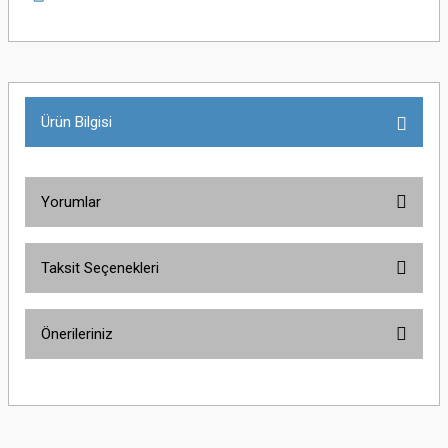
Ürün Bilgisi
Yorumlar
Taksit Seçenekleri
Bu ürüne ilk yorumu siz yapın!
Önerileriniz
Yorum Yaz
Bu ürünün fiyat bilgisi, resim, ürün açıklamalarında ve diğer konularda
yetersiz gördüğünüz noktaları öneri formunu kullanarak tarafımıza
iletebilirsiniz.
Görüş ve önerileriniz için teşekkür ederiz.