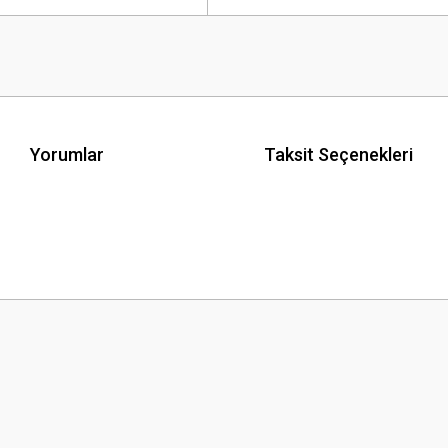
Yorumlar
Taksit Seçenekleri
 yetersiz gördüğünüz noktaları öneri formunu kullanarak tarafımıza iletebilirsini
Bu ürüne ilk yorumu siz yapın!
Yorum Yaz