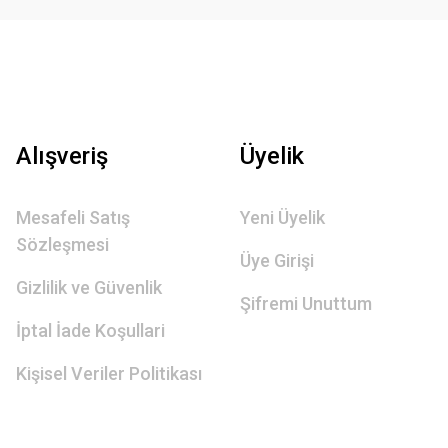
Alışveriş
Üyelik
Mesafeli Satış
Yeni Üyelik
Sözleşmesi
Üye Girişi
Gizlilik ve Güvenlik
Şifremi Unuttum
İptal İade Koşullari
Kişisel Veriler Politikası