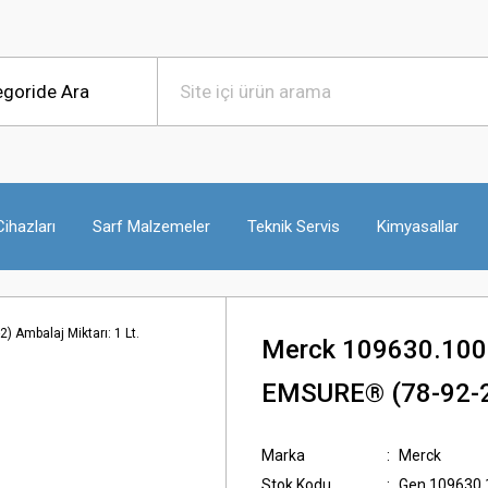
ihazları
Sarf Malzemeler
Teknik Servis
Kimyasallar
Merck 109630.1000
EMSURE® (78-92-2) 
Marka
Merck
Stok Kodu
Gen.109630.