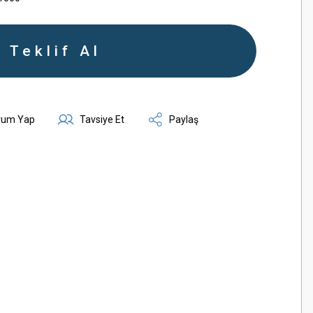
Teklif Al
rum Yap
Tavsiye Et
Paylaş