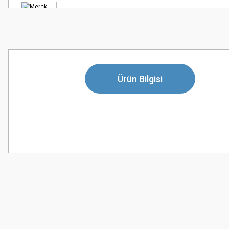
Ürün Bilgisi
Bu ürünün fiyat bilgisi, resim, ürün açıklamalarında ve diğer konularda
Görüş ve önerileriniz için teşekkür ederiz.
Ürün resmi kalitesiz, bozuk veya görüntülenemiyor.
Ürün açıklamasında eksik bilgiler bulunuyor.
Ürün bilgilerinde hatalar bulunuyor.
Ürün fiyatı diğer sitelerden daha pahalı.