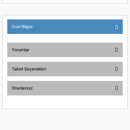
Ürün Bilgisi
Yorumlar
Taksit Seçenekleri
Bu ürüne ilk yorumu siz yapın!
Önerileriniz
Yorum Yaz
Bu ürünün fiyat bilgisi, resim, ürün açıklamalarında ve diğer konularda
yetersiz gördüğünüz noktaları öneri formunu kullanarak tarafımıza
iletebilirsiniz.
Görüş ve önerileriniz için teşekkür ederiz.