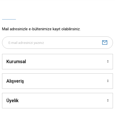
Ürün resmi kalitesiz, bozuk veya görüntülenemiyor.
Ürün açıklamasında eksik bilgiler bulunuyor.
Ürün bilgilerinde hatalar bulunuyor.
Ürün fiyatı diğer sitelerden daha pahalı.
Mail adresinizle e-bültenimize kayıt olabilirsiniz.
Bu ürüne benzer farklı alternatifler olmalı.
Kurumsal
Gönder
Alışveriş
Üyelik