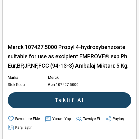
Merck 107427.5000 Propyl 4-hydroxybenzoate
suitable for use as excipient EMPROVE® exp Ph
Eur,BP,JP,NF,FCC (94-13-3) Ambalaj Miktarı: 5 Kg.
Marka
Merck
Stok Kodu
Gen.107427.5000
Teklif Al
Yorum Yap
Tavsiye Et
Paylaş
Karşılaştır