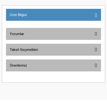
Ürün Bilgisi
Yorumlar
Taksit Seçenekleri
Bu ürüne ilk yorumu siz yapın!
Önerileriniz
Yorum Yaz
Bu ürünün fiyat bilgisi, resim, ürün açıklamalarında ve diğer konularda
yetersiz gördüğünüz noktaları öneri formunu kullanarak tarafımıza
iletebilirsiniz.
Görüş ve önerileriniz için teşekkür ederiz.
Ürün resmi kalitesiz, bozuk veya görüntülenemiyor.