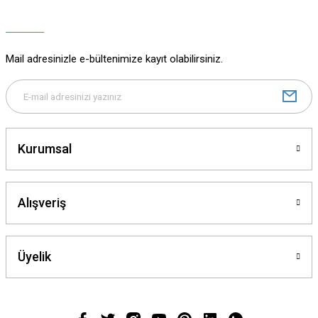
Ürün açıklamasında eksik bilgiler bulunuyor.
Ürün bilgilerinde hatalar bulunuyor.
Ürün fiyatı diğer sitelerden daha pahalı.
Mail adresinizle e-bültenimize kayıt olabilirsiniz.
Bu ürüne benzer farklı alternatifler olmalı.
Kurumsal
Gönder
Alışveriş
Üyelik