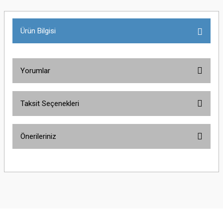
Ürün Bilgisi
Yorumlar
Taksit Seçenekleri
Bu ürüne ilk yorumu siz yapın!
Önerileriniz
Yorum Yaz
Bu ürünün fiyat bilgisi, resim, ürün açıklamalarında ve diğer konularda
yetersiz gördüğünüz noktaları öneri formunu kullanarak tarafımıza
iletebilirsiniz.
Görüş ve önerileriniz için teşekkür ederiz.
Ürün resmi kalitesiz, bozuk veya görüntülenemiyor.