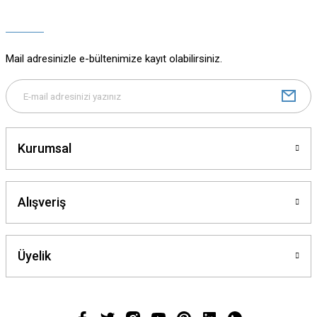
Ürün açıklamasında eksik bilgiler bulunuyor.
Ürün bilgilerinde hatalar bulunuyor.
Ürün fiyatı diğer sitelerden daha pahalı.
Mail adresinizle e-bültenimize kayıt olabilirsiniz.
Bu ürüne benzer farklı alternatifler olmalı.
Kurumsal
Gönder
Alışveriş
Üyelik