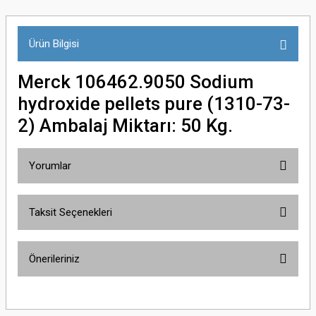
Ürün Bilgisi
Merck 106462.9050 Sodium
hydroxide pellets pure (1310-73-
2) Ambalaj Miktarı: 50 Kg.
Yorumlar
Taksit Seçenekleri
Bu ürüne ilk yorumu siz yapın!
Önerileriniz
Yorum Yaz
Bu ürünün fiyat bilgisi, resim, ürün açıklamalarında ve diğer konularda
yetersiz gördüğünüz noktaları öneri formunu kullanarak tarafımıza