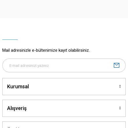
iletebilirsiniz.
Görüş ve önerileriniz için teşekkür ederiz.
Ürün resmi kalitesiz, bozuk veya görüntülenemiyor.
Ürün açıklamasında eksik bilgiler bulunuyor.
Ürün bilgilerinde hatalar bulunuyor.
Ürün fiyatı diğer sitelerden daha pahalı.
Mail adresinizle e-bültenimize kayıt olabilirsiniz.
Bu ürüne benzer farklı alternatifler olmalı.
Kurumsal
Gönder
Alışveriş