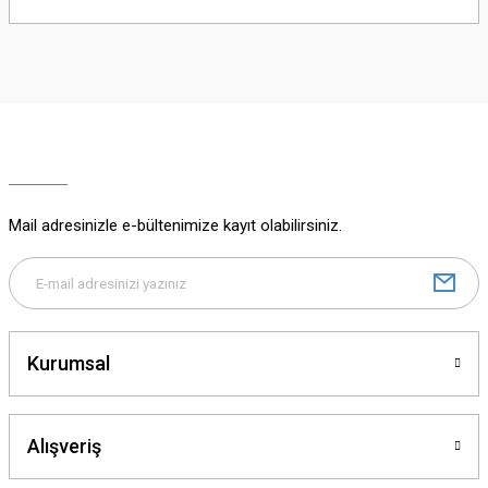
yetersiz gördüğünüz noktaları öneri formunu kullanarak tarafımıza
iletebilirsiniz.
Görüş ve önerileriniz için teşekkür ederiz.
Ürün resmi kalitesiz, bozuk veya görüntülenemiyor.
Ürün açıklamasında eksik bilgiler bulunuyor.
Ürün bilgilerinde hatalar bulunuyor.
Ürün fiyatı diğer sitelerden daha pahalı.
Mail adresinizle e-bültenimize kayıt olabilirsiniz.
Bu ürüne benzer farklı alternatifler olmalı.
Kurumsal
Gönder
Alışveriş