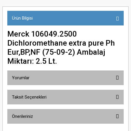
Ürün Bilgisi
Merck 106049.2500
Dichloromethane extra pure Ph
Eur,BP,NF (75-09-2) Ambalaj
Miktarı: 2.5 Lt.
Yorumlar
Taksit Seçenekleri
Bu ürüne ilk yorumu siz yapın!
Önerileriniz
Yorum Yaz
Bu ürünün fiyat bilgisi, resim, ürün açıklamalarında ve diğer konularda