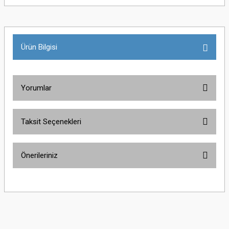
Ürün Bilgisi
Yorumlar
Taksit Seçenekleri
Bu ürüne ilk yorumu siz yapın!
Önerileriniz
Yorum Yaz
Bu ürünün fiyat bilgisi, resim, ürün açıklamalarında ve diğer konularda
yetersiz gördüğünüz noktaları öneri formunu kullanarak tarafımıza
iletebilirsiniz.
Görüş ve önerileriniz için teşekkür ederiz.