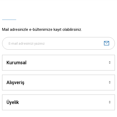
Ürün resmi kalitesiz, bozuk veya görüntülenemiyor.
Ürün açıklamasında eksik bilgiler bulunuyor.
Ürün bilgilerinde hatalar bulunuyor.
Ürün fiyatı diğer sitelerden daha pahalı.
Mail adresinizle e-bültenimize kayıt olabilirsiniz.
Bu ürüne benzer farklı alternatifler olmalı.
Kurumsal
Gönder
Alışveriş
Üyelik