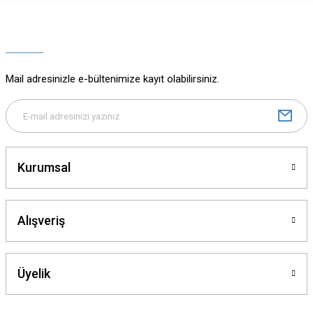
Ürün resmi kalitesiz, bozuk veya görüntülenemiyor.
Ürün açıklamasında eksik bilgiler bulunuyor.
Ürün bilgilerinde hatalar bulunuyor.
Ürün fiyatı diğer sitelerden daha pahalı.
Mail adresinizle e-bültenimize kayıt olabilirsiniz.
Bu ürüne benzer farklı alternatifler olmalı.
Kurumsal
Gönder
Alışveriş
Üyelik