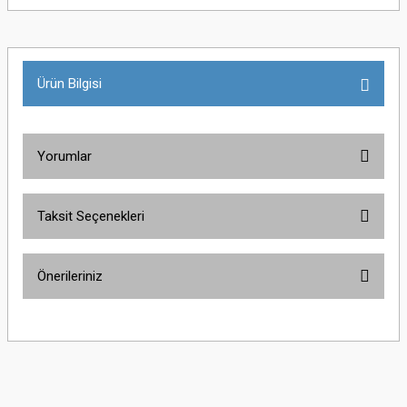
Ürün Bilgisi
Yorumlar
Taksit Seçenekleri
Bu ürüne ilk yorumu siz yapın!
Önerileriniz
Yorum Yaz
Bu ürünün fiyat bilgisi, resim, ürün açıklamalarında ve diğer konularda
yetersiz gördüğünüz noktaları öneri formunu kullanarak tarafımıza
iletebilirsiniz.
Görüş ve önerileriniz için teşekkür ederiz.