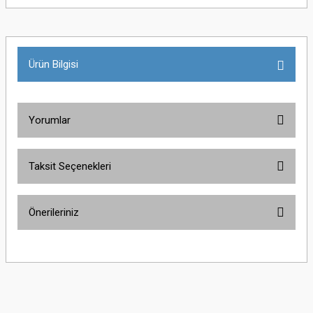
Ürün Bilgisi
Yorumlar
Taksit Seçenekleri
Bu ürüne ilk yorumu siz yapın!
Önerileriniz
Yorum Yaz
Bu ürünün fiyat bilgisi, resim, ürün açıklamalarında ve diğer konularda
yetersiz gördüğünüz noktaları öneri formunu kullanarak tarafımıza
iletebilirsiniz.
Görüş ve önerileriniz için teşekkür ederiz.