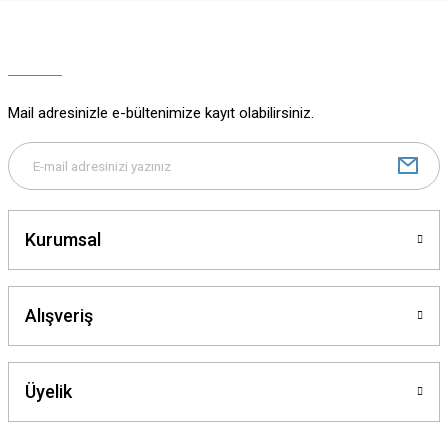
Ürün resmi kalitesiz, bozuk veya görüntülenemiyor.
Ürün açıklamasında eksik bilgiler bulunuyor.
Ürün bilgilerinde hatalar bulunuyor.
Ürün fiyatı diğer sitelerden daha pahalı.
Mail adresinizle e-bültenimize kayıt olabilirsiniz.
Bu ürüne benzer farklı alternatifler olmalı.
Kurumsal
Gönder
Alışveriş
Üyelik