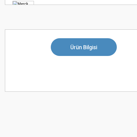
Ürün Bilgisi
Bu ürünün fiyat bilgisi, resim, ürün açıklamalarında ve diğer konularda
Görüş ve önerileriniz için teşekkür ederiz.
Ürün resmi kalitesiz, bozuk veya görüntülenemiyor.
Ürün açıklamasında eksik bilgiler bulunuyor.
Ürün bilgilerinde hatalar bulunuyor.
Ürün fiyatı diğer sitelerden daha pahalı.