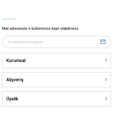
Ürün resmi kalitesiz, bozuk veya görüntülenemiyor.
Ürün açıklamasında eksik bilgiler bulunuyor.
Ürün bilgilerinde hatalar bulunuyor.
Ürün fiyatı diğer sitelerden daha pahalı.
Mail adresinizle e-bültenimize kayıt olabilirsiniz.
Bu ürüne benzer farklı alternatifler olmalı.
Kurumsal
Gönder
Alışveriş
Üyelik