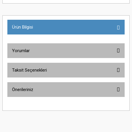
Ürün Bilgisi
Yorumlar
Taksit Seçenekleri
Bu ürüne ilk yorumu siz yapın!
Önerileriniz
Yorum Yaz
Bu ürünün fiyat bilgisi, resim, ürün açıklamalarında ve diğer konularda
yetersiz gördüğünüz noktaları öneri formunu kullanarak tarafımıza
iletebilirsiniz.
Görüş ve önerileriniz için teşekkür ederiz.