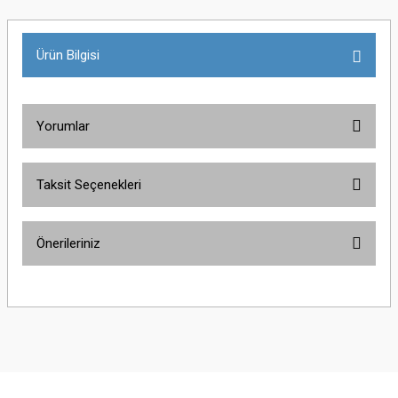
Ürün Bilgisi
Yorumlar
Taksit Seçenekleri
Bu ürüne ilk yorumu siz yapın!
Önerileriniz
Yorum Yaz
Bu ürünün fiyat bilgisi, resim, ürün açıklamalarında ve diğer konularda
yetersiz gördüğünüz noktaları öneri formunu kullanarak tarafımıza
iletebilirsiniz.
Görüş ve önerileriniz için teşekkür ederiz.
Ürün resmi kalitesiz, bozuk veya görüntülenemiyor.