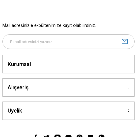
Ürün açıklamasında eksik bilgiler bulunuyor.
Ürün bilgilerinde hatalar bulunuyor.
Ürün fiyatı diğer sitelerden daha pahalı.
Mail adresinizle e-bültenimize kayıt olabilirsiniz.
Bu ürüne benzer farklı alternatifler olmalı.
Kurumsal
Gönder
Alışveriş
Üyelik