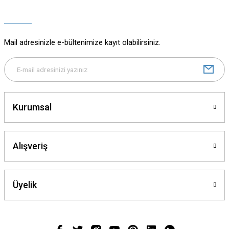
Ürün açıklamasında eksik bilgiler bulunuyor.
Ürün bilgilerinde hatalar bulunuyor.
Ürün fiyatı diğer sitelerden daha pahalı.
Mail adresinizle e-bültenimize kayıt olabilirsiniz.
Bu ürüne benzer farklı alternatifler olmalı.
Kurumsal
Gönder
Alışveriş
Üyelik