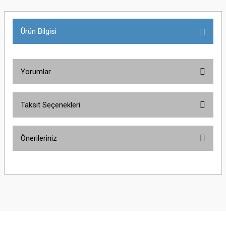
Ürün Bilgisi
Yorumlar
Taksit Seçenekleri
Bu ürüne ilk yorumu siz yapın!
Önerileriniz
Yorum Yaz
Bu ürünün fiyat bilgisi, resim, ürün açıklamalarında ve diğer konularda
yetersiz gördüğünüz noktaları öneri formunu kullanarak tarafımıza
iletebilirsiniz.
Görüş ve önerileriniz için teşekkür ederiz.
Ürün resmi kalitesiz, bozuk veya görüntülenemiyor.