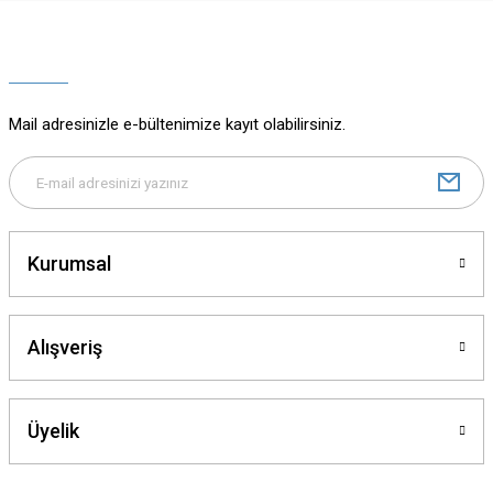
Ürün resmi kalitesiz, bozuk veya görüntülenemiyor.
Ürün açıklamasında eksik bilgiler bulunuyor.
Ürün bilgilerinde hatalar bulunuyor.
Ürün fiyatı diğer sitelerden daha pahalı.
Mail adresinizle e-bültenimize kayıt olabilirsiniz.
Bu ürüne benzer farklı alternatifler olmalı.
Kurumsal
Gönder
Alışveriş
Üyelik