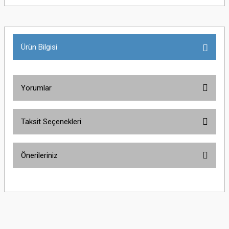
Ürün Bilgisi
Yorumlar
Taksit Seçenekleri
Bu ürüne ilk yorumu siz yapın!
Önerileriniz
Yorum Yaz
Bu ürünün fiyat bilgisi, resim, ürün açıklamalarında ve diğer konularda
yetersiz gördüğünüz noktaları öneri formunu kullanarak tarafımıza
iletebilirsiniz.
Görüş ve önerileriniz için teşekkür ederiz.