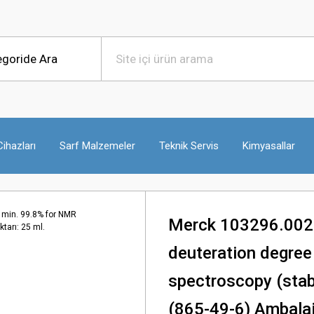
ihazları
Sarf Malzemeler
Teknik Servis
Kimyasallar
Merck 103296.0025
deuteration degree
spectroscopy (stab
(865-49-6) Ambalaj 