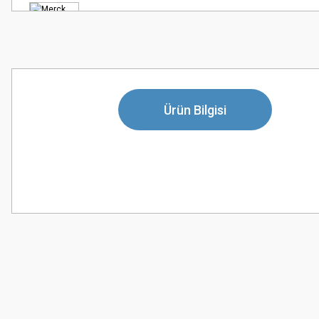
Ürün Bilgisi
Bu ürünün fiyat bilgisi, resim, ürün açıklamalarında ve diğer konularda
Görüş ve önerileriniz için teşekkür ederiz.
Ürün resmi kalitesiz, bozuk veya görüntülenemiyor.
Ürün açıklamasında eksik bilgiler bulunuyor.
Ürün bilgilerinde hatalar bulunuyor.
Ürün fiyatı diğer sitelerden daha pahalı.