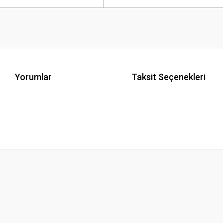
Yorumlar
Taksit Seçenekleri
 yetersiz gördüğünüz noktaları öneri formunu kullanarak tarafımıza iletebilirsini
Bu ürüne ilk yorumu siz yapın!
Yorum Yaz