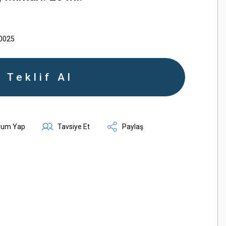
0025
Teklif Al
rum Yap
Tavsiye Et
Paylaş