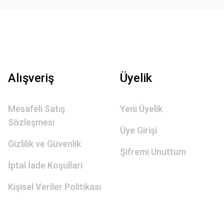
Alışveriş
Üyelik
Mesafeli Satış
Yeni Üyelik
Sözleşmesi
Üye Girişi
Gizlilik ve Güvenlik
Şifremi Unuttum
İptal İade Koşullari
Kişisel Veriler Politikası