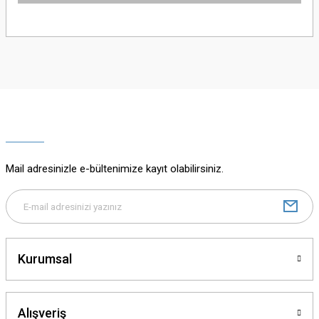
Bu ürünün fiyat bilgisi, resim, ürün açıklamalarında ve diğer konularda
yetersiz gördüğünüz noktaları öneri formunu kullanarak tarafımıza
iletebilirsiniz.
Görüş ve önerileriniz için teşekkür ederiz.
Ürün resmi kalitesiz, bozuk veya görüntülenemiyor.
Ürün açıklamasında eksik bilgiler bulunuyor.
Ürün bilgilerinde hatalar bulunuyor.
Ürün fiyatı diğer sitelerden daha pahalı.
Mail adresinizle e-bültenimize kayıt olabilirsiniz.
Bu ürüne benzer farklı alternatifler olmalı.
Kurumsal
Gönder
Alışveriş