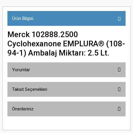
Ürün Bilgisi
Merck 102888.2500
Cyclohexanone EMPLURA® (108-
94-1) Ambalaj Miktarı: 2.5 Lt.
Yorumlar
Taksit Seçenekleri
Bu ürüne ilk yorumu siz yapın!
Önerileriniz
Yorum Yaz
Bu ürünün fiyat bilgisi, resim, ürün açıklamalarında ve diğer konularda
yetersiz gördüğünüz noktaları öneri formunu kullanarak tarafımıza