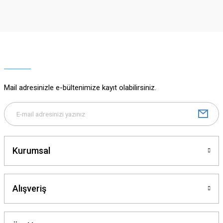
iletebilirsiniz.
Görüş ve önerileriniz için teşekkür ederiz.
Ürün resmi kalitesiz, bozuk veya görüntülenemiyor.
Ürün açıklamasında eksik bilgiler bulunuyor.
Ürün bilgilerinde hatalar bulunuyor.
Ürün fiyatı diğer sitelerden daha pahalı.
Mail adresinizle e-bültenimize kayıt olabilirsiniz.
Bu ürüne benzer farklı alternatifler olmalı.
Kurumsal
Gönder
Alışveriş