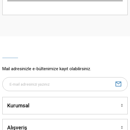
Bu ürünün fiyat bilgisi, resim, ürün açıklamalarında ve diğer konularda
yetersiz gördüğünüz noktaları öneri formunu kullanarak tarafımıza
iletebilirsiniz.
Görüş ve önerileriniz için teşekkür ederiz.
Ürün resmi kalitesiz, bozuk veya görüntülenemiyor.
Ürün açıklamasında eksik bilgiler bulunuyor.
Ürün bilgilerinde hatalar bulunuyor.
Ürün fiyatı diğer sitelerden daha pahalı.
Mail adresinizle e-bültenimize kayıt olabilirsiniz.
Bu ürüne benzer farklı alternatifler olmalı.
Kurumsal
Gönder
Alışveriş