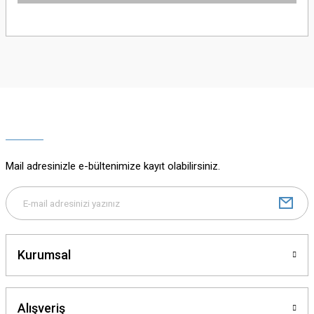
Bu ürünün fiyat bilgisi, resim, ürün açıklamalarında ve diğer konularda
yetersiz gördüğünüz noktaları öneri formunu kullanarak tarafımıza
iletebilirsiniz.
Görüş ve önerileriniz için teşekkür ederiz.
Ürün resmi kalitesiz, bozuk veya görüntülenemiyor.
Ürün açıklamasında eksik bilgiler bulunuyor.
Ürün bilgilerinde hatalar bulunuyor.
Ürün fiyatı diğer sitelerden daha pahalı.
Mail adresinizle e-bültenimize kayıt olabilirsiniz.
Bu ürüne benzer farklı alternatifler olmalı.
Kurumsal
Gönder
Alışveriş