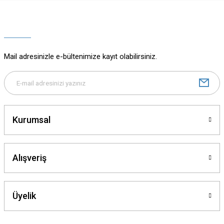
Ürün resmi kalitesiz, bozuk veya görüntülenemiyor.
Ürün açıklamasında eksik bilgiler bulunuyor.
Ürün bilgilerinde hatalar bulunuyor.
Ürün fiyatı diğer sitelerden daha pahalı.
Mail adresinizle e-bültenimize kayıt olabilirsiniz.
Bu ürüne benzer farklı alternatifler olmalı.
Kurumsal
Gönder
Alışveriş
Üyelik