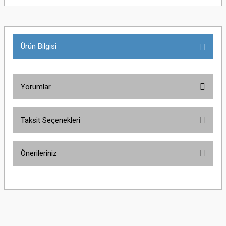
Ürün Bilgisi
Yorumlar
Taksit Seçenekleri
Bu ürüne ilk yorumu siz yapın!
Önerileriniz
Yorum Yaz
Bu ürünün fiyat bilgisi, resim, ürün açıklamalarında ve diğer konularda
yetersiz gördüğünüz noktaları öneri formunu kullanarak tarafımıza
iletebilirsiniz.
Görüş ve önerileriniz için teşekkür ederiz.