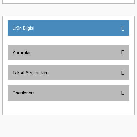
Ürün Bilgisi
Yorumlar
Taksit Seçenekleri
Bu ürüne ilk yorumu siz yapın!
Önerileriniz
Yorum Yaz
Bu ürünün fiyat bilgisi, resim, ürün açıklamalarında ve diğer konularda
yetersiz gördüğünüz noktaları öneri formunu kullanarak tarafımıza
iletebilirsiniz.
Görüş ve önerileriniz için teşekkür ederiz.