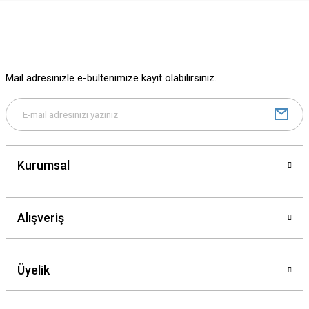
Ürün resmi kalitesiz, bozuk veya görüntülenemiyor.
Ürün açıklamasında eksik bilgiler bulunuyor.
Ürün bilgilerinde hatalar bulunuyor.
Ürün fiyatı diğer sitelerden daha pahalı.
Mail adresinizle e-bültenimize kayıt olabilirsiniz.
Bu ürüne benzer farklı alternatifler olmalı.
Kurumsal
Gönder
Alışveriş
Üyelik