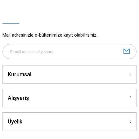
Ürün resmi kalitesiz, bozuk veya görüntülenemiyor.
Ürün açıklamasında eksik bilgiler bulunuyor.
Ürün bilgilerinde hatalar bulunuyor.
Ürün fiyatı diğer sitelerden daha pahalı.
Mail adresinizle e-bültenimize kayıt olabilirsiniz.
Bu ürüne benzer farklı alternatifler olmalı.
Kurumsal
Gönder
Alışveriş
Üyelik