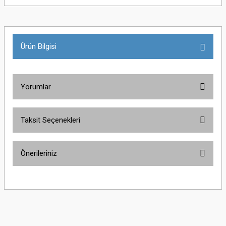
Ürün Bilgisi
Yorumlar
Taksit Seçenekleri
Bu ürüne ilk yorumu siz yapın!
Önerileriniz
Yorum Yaz
Bu ürünün fiyat bilgisi, resim, ürün açıklamalarında ve diğer konularda
yetersiz gördüğünüz noktaları öneri formunu kullanarak tarafımıza
iletebilirsiniz.
Görüş ve önerileriniz için teşekkür ederiz.