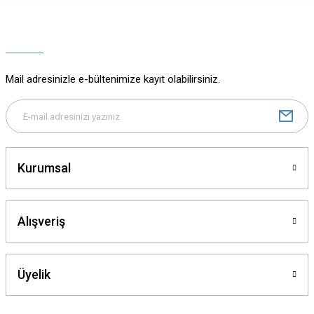
Ürün resmi kalitesiz, bozuk veya görüntülenemiyor.
Ürün açıklamasında eksik bilgiler bulunuyor.
Ürün bilgilerinde hatalar bulunuyor.
Ürün fiyatı diğer sitelerden daha pahalı.
Mail adresinizle e-bültenimize kayıt olabilirsiniz.
Bu ürüne benzer farklı alternatifler olmalı.
Kurumsal
Gönder
Alışveriş
Üyelik