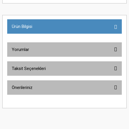
Ürün Bilgisi
Yorumlar
Taksit Seçenekleri
Bu ürüne ilk yorumu siz yapın!
Önerileriniz
Yorum Yaz
Bu ürünün fiyat bilgisi, resim, ürün açıklamalarında ve diğer konularda
yetersiz gördüğünüz noktaları öneri formunu kullanarak tarafımıza
iletebilirsiniz.
Görüş ve önerileriniz için teşekkür ederiz.