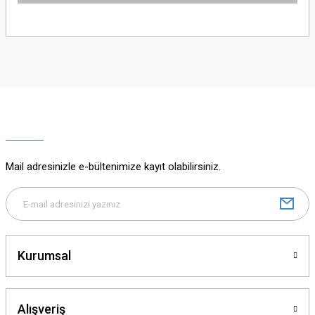
Bu ürünün fiyat bilgisi, resim, ürün açıklamalarında ve diğer konularda
yetersiz gördüğünüz noktaları öneri formunu kullanarak tarafımıza
iletebilirsiniz.
Görüş ve önerileriniz için teşekkür ederiz.
Ürün resmi kalitesiz, bozuk veya görüntülenemiyor.
Ürün açıklamasında eksik bilgiler bulunuyor.
Ürün bilgilerinde hatalar bulunuyor.
Ürün fiyatı diğer sitelerden daha pahalı.
Mail adresinizle e-bültenimize kayıt olabilirsiniz.
Bu ürüne benzer farklı alternatifler olmalı.
Kurumsal
Gönder
Alışveriş