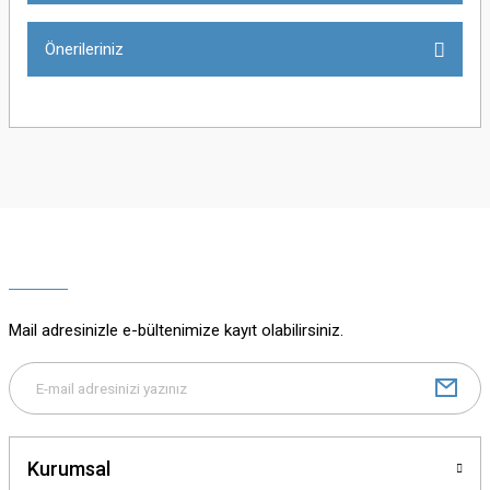
Önerileriniz
Yorum Yaz
Bu ürünün fiyat bilgisi, resim, ürün açıklamalarında ve diğer konularda
yetersiz gördüğünüz noktaları öneri formunu kullanarak tarafımıza
iletebilirsiniz.
Görüş ve önerileriniz için teşekkür ederiz.
Ürün resmi kalitesiz, bozuk veya görüntülenemiyor.
Ürün açıklamasında eksik bilgiler bulunuyor.
Mail adresinizle e-bültenimize kayıt olabilirsiniz.
Ürün bilgilerinde hatalar bulunuyor.
Ürün fiyatı diğer sitelerden daha pahalı.
Bu ürüne benzer farklı alternatifler olmalı.
Kurumsal