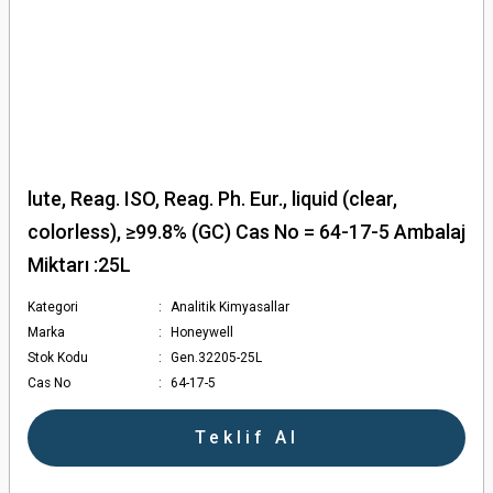
lute, Reag. ISO, Reag. Ph. Eur., liquid (clear,
colorless), ≥99.8% (GC) Cas No = 64-17-5 Ambalaj
Miktarı :25L
Kategori
Analitik Kimyasallar
Marka
Honeywell
Stok Kodu
Gen.32205-25L
Cas No
64-17-5
Teklif Al