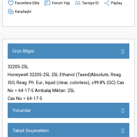
Yorum Yap
Tavsiye Et
Paylaş
Karşılaştır
Ürün Bilgisi
32205-25L
Honeywell 32205-25L 25L Ethanol (Taxed)Absolute, Reag.
ISO, Reag. Ph. Eur., liquid (clear, colorless), ≥99.8% (GC) Cas
No = 64-17-5 Ambalaj Miktarı :25L
Cas No = 64-17-5
Yorumlar
Taksit Seçenekleri
Bu ürüne ilk yorumu siz yapın!