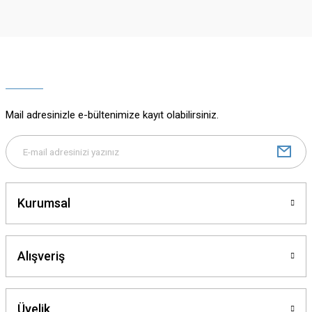
Görüş ve önerileriniz için teşekkür ederiz.
Ürün resmi kalitesiz, bozuk veya görüntülenemiyor.
Ürün açıklamasında eksik bilgiler bulunuyor.
Ürün bilgilerinde hatalar bulunuyor.
Ürün fiyatı diğer sitelerden daha pahalı.
Mail adresinizle e-bültenimize kayıt olabilirsiniz.
Bu ürüne benzer farklı alternatifler olmalı.
Kurumsal
Gönder
Alışveriş
Üyelik