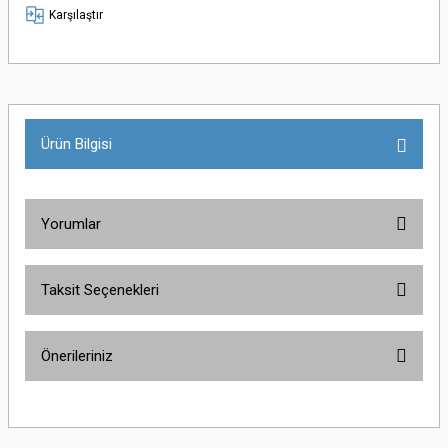
Karşılaştır
Ürün Bilgisi
Yorumlar
Taksit Seçenekleri
Bu ürüne ilk yorumu siz yapın!
Önerileriniz
Yorum Yaz
Bu ürünün fiyat bilgisi, resim, ürün açıklamalarında ve diğer konularda
yetersiz gördüğünüz noktaları öneri formunu kullanarak tarafımıza
iletebilirsiniz.