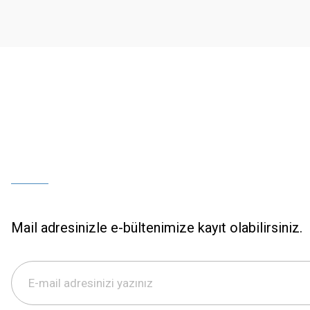
Ürün bilgilerinde hatalar bulunuyor.
Ürün fiyatı diğer sitelerden daha pahalı.
Bu ürüne benzer farklı alternatifler olmalı.
Mail adresinizle e-bültenimize kayıt olabilirsiniz.