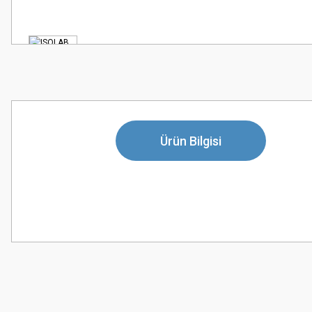
Ürün Bilgisi
Bu ürünün fiyat bilgisi, resim, ürün açıklamalarında ve diğer konularda
Görüş ve önerileriniz için teşekkür ederiz.
Ürün resmi kalitesiz, bozuk veya görüntülenemiyor.
Ürün açıklamasında eksik bilgiler bulunuyor.