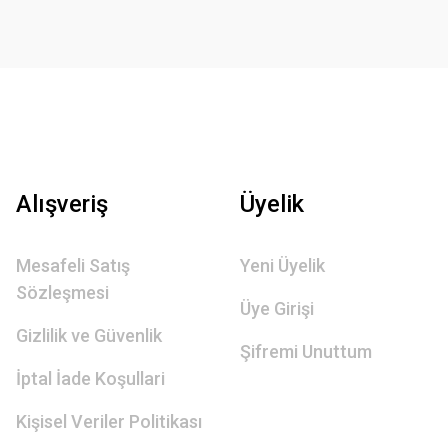
Alışveriş
Üyelik
Mesafeli Satış
Yeni Üyelik
Sözleşmesi
Üye Girişi
Gizlilik ve Güvenlik
Şifremi Unuttum
İptal İade Koşullari
Kişisel Veriler Politikası