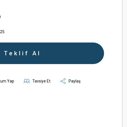
ı
125
Teklif Al
rum Yap
Tavsiye Et
Paylaş