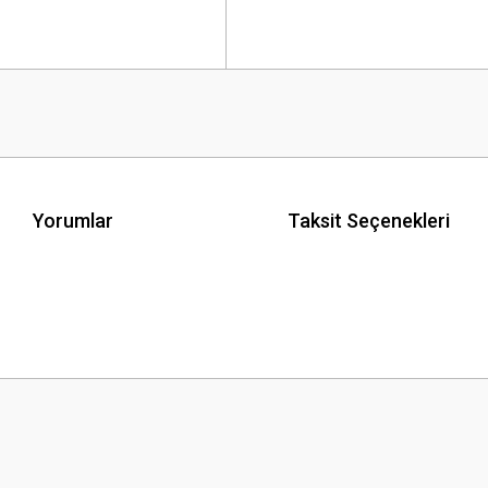
Yorumlar
Taksit Seçenekleri
 yetersiz gördüğünüz noktaları öneri formunu kullanarak tarafımıza iletebilirsini
Bu ürüne ilk yorumu siz yapın!
Yorum Yaz