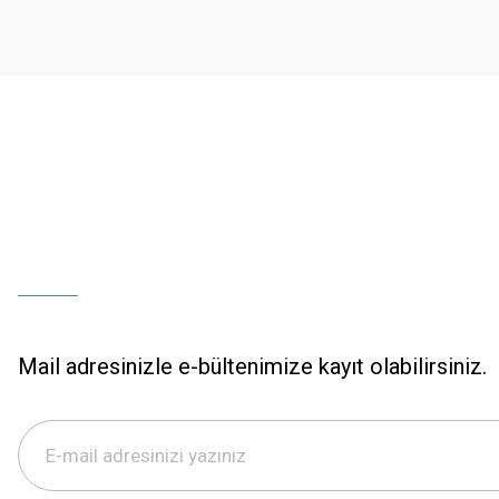
Ürün bilgilerinde hatalar bulunuyor.
Ürün fiyatı diğer sitelerden daha pahalı.
Bu ürüne benzer farklı alternatifler olmalı.
Mail adresinizle e-bültenimize kayıt olabilirsiniz.