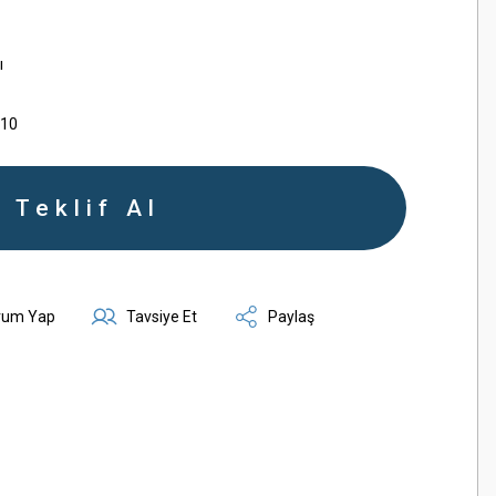
ı
110
Teklif Al
rum Yap
Tavsiye Et
Paylaş