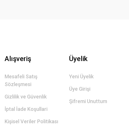
Alışveriş
Üyelik
Mesafeli Satış
Yeni Üyelik
Sözleşmesi
Üye Girişi
Gizlilik ve Güvenlik
Şifremi Unuttum
İptal İade Koşullari
Kişisel Veriler Politikası