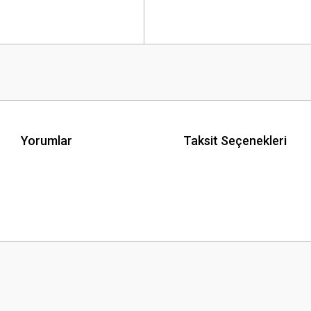
Yorumlar
Taksit Seçenekleri
 yetersiz gördüğünüz noktaları öneri formunu kullanarak tarafımıza iletebilirsini
Bu ürüne ilk yorumu siz yapın!
Yorum Yaz