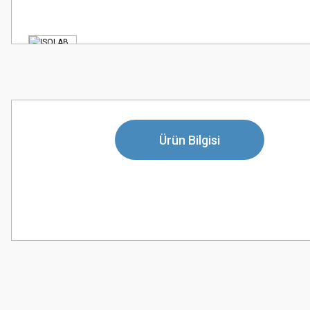
Ürün Bilgisi
Bu ürünün fiyat bilgisi, resim, ürün açıklamalarında ve diğer konularda
Görüş ve önerileriniz için teşekkür ederiz.
Ürün resmi kalitesiz, bozuk veya görüntülenemiyor.
Ürün açıklamasında eksik bilgiler bulunuyor.