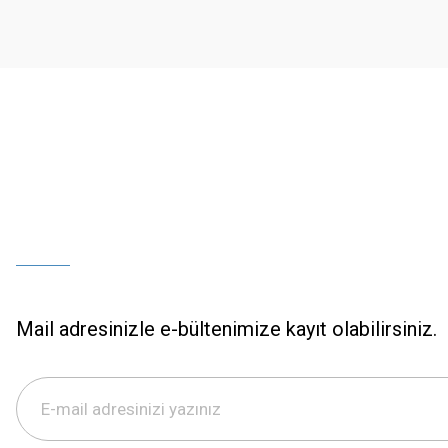
Ürün bilgilerinde hatalar bulunuyor.
Ürün fiyatı diğer sitelerden daha pahalı.
Bu ürüne benzer farklı alternatifler olmalı.
Mail adresinizle e-bültenimize kayıt olabilirsiniz.