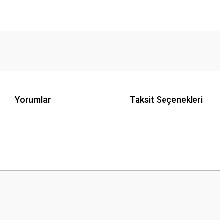
Yorumlar
Taksit Seçenekleri
 yetersiz gördüğünüz noktaları öneri formunu kullanarak tarafımıza iletebilirsini
Bu ürüne ilk yorumu siz yapın!
Yorum Yaz