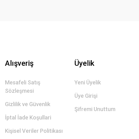
Alışveriş
Üyelik
Mesafeli Satış
Yeni Üyelik
Sözleşmesi
Üye Girişi
Gizlilik ve Güvenlik
Şifremi Unuttum
İptal İade Koşullari
Kişisel Veriler Politikası