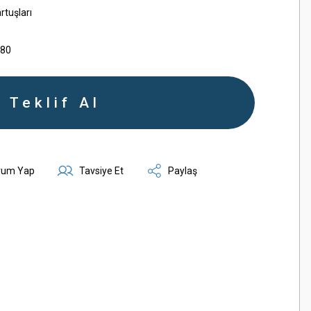
rtuşları
080
Teklif Al
rum Yap
Tavsiye Et
Paylaş