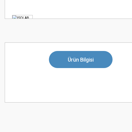
Ürün Bilgisi
Bu ürünün fiyat bilgisi, resim, ürün açıklamalarında ve diğer konularda
Görüş ve önerileriniz için teşekkür ederiz.
Ürün resmi kalitesiz, bozuk veya görüntülenemiyor.
Ürün açıklamasında eksik bilgiler bulunuyor.