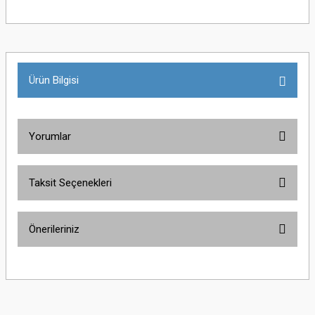
Ürün Bilgisi
Yorumlar
Taksit Seçenekleri
Bu ürüne ilk yorumu siz yapın!
Önerileriniz
Yorum Yaz
Bu ürünün fiyat bilgisi, resim, ürün açıklamalarında ve diğer konularda
yetersiz gördüğünüz noktaları öneri formunu kullanarak tarafımıza
iletebilirsiniz.
Görüş ve önerileriniz için teşekkür ederiz.