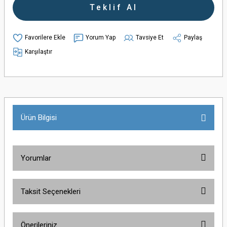
Teklif Al
rı
sas Teraziler
Yorum Yap
Tavsiye Et
Paylaş
Karşılaştır
r
apları
er
Ürün Bilgisi
Yorumlar
ler
Taksit Seçenekleri
Bu ürüne ilk yorumu siz yapın!
 Karıştırıcılar
ler
Önerileriniz