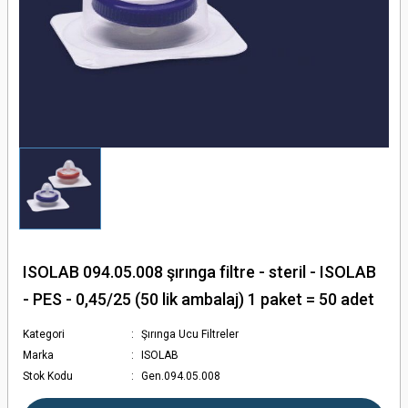
törler - Otoklavlar
ler
en Ölçerler
ular
ISOLAB 094.05.008 şırınga filtre - steril - ISOLAB
ları
- PES - 0,45/25 (50 lik ambalaj) 1 paket = 50 adet
olar
Kategori
Şırınga Ucu Filtreler
Marka
ISOLAB
Stok Kodu
Gen.094.05.008
ler