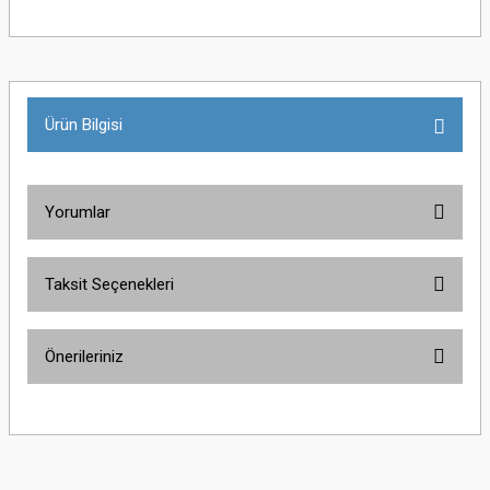
Ürün Bilgisi
Yorumlar
Taksit Seçenekleri
Bu ürüne ilk yorumu siz yapın!
Önerileriniz
Yorum Yaz
Bu ürünün fiyat bilgisi, resim, ürün açıklamalarında ve diğer konularda
yetersiz gördüğünüz noktaları öneri formunu kullanarak tarafımıza
iletebilirsiniz.
Görüş ve önerileriniz için teşekkür ederiz.