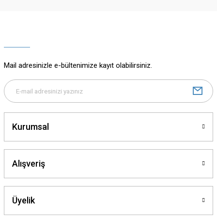
Ürün resmi kalitesiz, bozuk veya görüntülenemiyor.
Ürün açıklamasında eksik bilgiler bulunuyor.
Ürün bilgilerinde hatalar bulunuyor.
Ürün fiyatı diğer sitelerden daha pahalı.
Mail adresinizle e-bültenimize kayıt olabilirsiniz.
Bu ürüne benzer farklı alternatifler olmalı.
Kurumsal
Gönder
Alışveriş
Üyelik