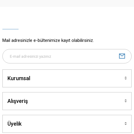
Ürün resmi kalitesiz, bozuk veya görüntülenemiyor.
Ürün açıklamasında eksik bilgiler bulunuyor.
Ürün bilgilerinde hatalar bulunuyor.
Ürün fiyatı diğer sitelerden daha pahalı.
Mail adresinizle e-bültenimize kayıt olabilirsiniz.
Bu ürüne benzer farklı alternatifler olmalı.
Kurumsal
Gönder
Alışveriş
Üyelik