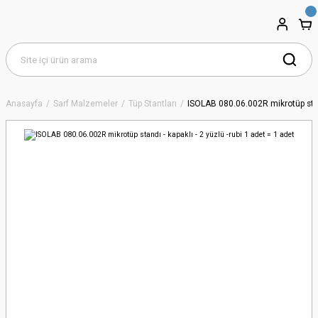
Anasayfa
Sarf Malzemeler
Tüp Stantları
ISOLAB 080.06.002R mikrotüp standı