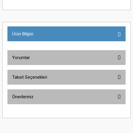
Ürün Bilgisi
Yorumlar
Taksit Seçenekleri
Bu ürüne ilk yorumu siz yapın!
Önerileriniz
Yorum Yaz
Bu ürünün fiyat bilgisi, resim, ürün açıklamalarında ve diğer konularda
yetersiz gördüğünüz noktaları öneri formunu kullanarak tarafımıza
iletebilirsiniz.
Görüş ve önerileriniz için teşekkür ederiz.