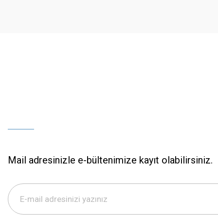
Ürün bilgilerinde hatalar bulunuyor.
Ürün fiyatı diğer sitelerden daha pahalı.
Bu ürüne benzer farklı alternatifler olmalı.
Mail adresinizle e-bültenimize kayıt olabilirsiniz.