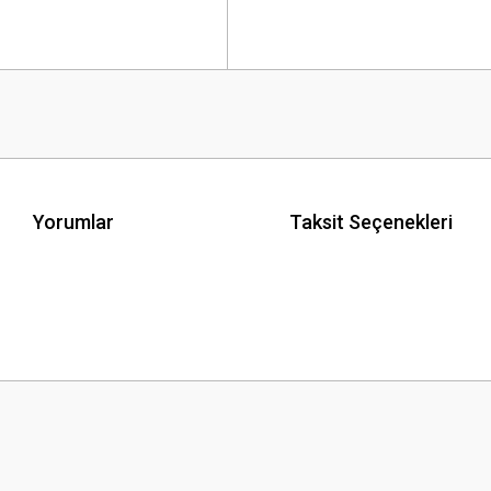
Yorumlar
Taksit Seçenekleri
 yetersiz gördüğünüz noktaları öneri formunu kullanarak tarafımıza iletebilirsini
Bu ürüne ilk yorumu siz yapın!
Yorum Yaz