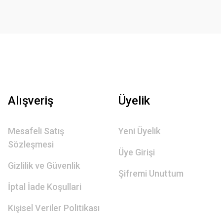
Alışveriş
Üyelik
Mesafeli Satış
Yeni Üyelik
Sözleşmesi
Üye Girişi
Gizlilik ve Güvenlik
Şifremi Unuttum
İptal İade Koşullari
Kişisel Veriler Politikası