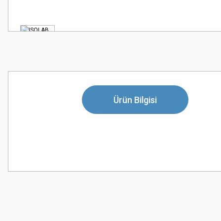
Ürün Bilgisi
Bu ürünün fiyat bilgisi, resim, ürün açıklamalarında ve diğer konularda
Görüş ve önerileriniz için teşekkür ederiz.
Ürün resmi kalitesiz, bozuk veya görüntülenemiyor.
Ürün açıklamasında eksik bilgiler bulunuyor.