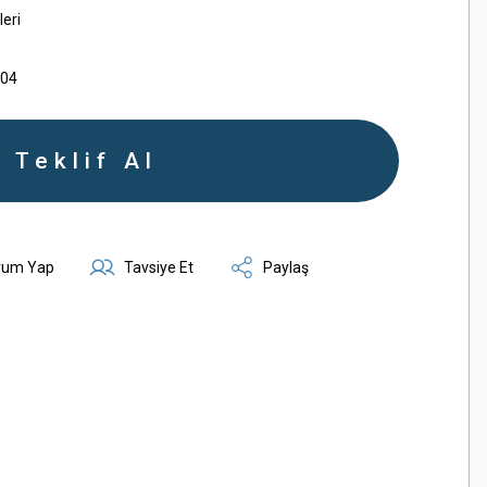
leri
004
Teklif Al
rum Yap
Tavsiye Et
Paylaş