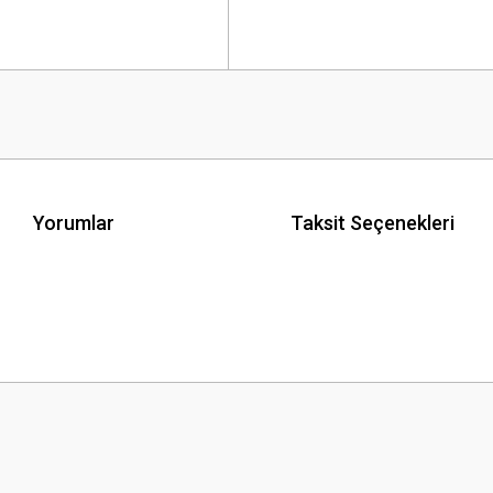
Yorumlar
Taksit Seçenekleri
 yetersiz gördüğünüz noktaları öneri formunu kullanarak tarafımıza iletebilirsini
Bu ürüne ilk yorumu siz yapın!
Yorum Yaz