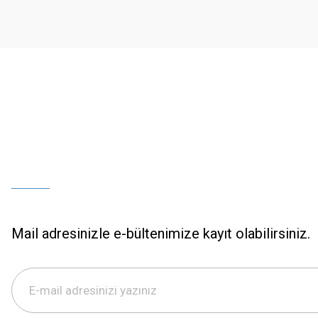
Ürün bilgilerinde hatalar bulunuyor.
Ürün fiyatı diğer sitelerden daha pahalı.
Bu ürüne benzer farklı alternatifler olmalı.
Mail adresinizle e-bültenimize kayıt olabilirsiniz.