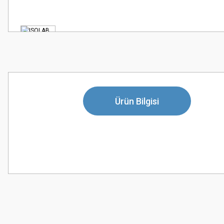
Ürün Bilgisi
Bu ürünün fiyat bilgisi, resim, ürün açıklamalarında ve diğer konularda
Görüş ve önerileriniz için teşekkür ederiz.
Ürün resmi kalitesiz, bozuk veya görüntülenemiyor.
Ürün açıklamasında eksik bilgiler bulunuyor.