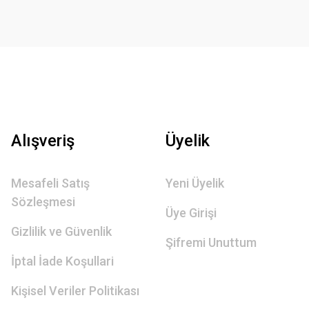
Alışveriş
Üyelik
Mesafeli Satış
Yeni Üyelik
Sözleşmesi
Üye Girişi
Gizlilik ve Güvenlik
Şifremi Unuttum
İptal İade Koşullari
Kişisel Veriler Politikası