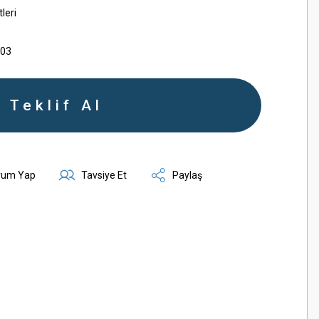
leri
003
Teklif Al
rum Yap
Tavsiye Et
Paylaş