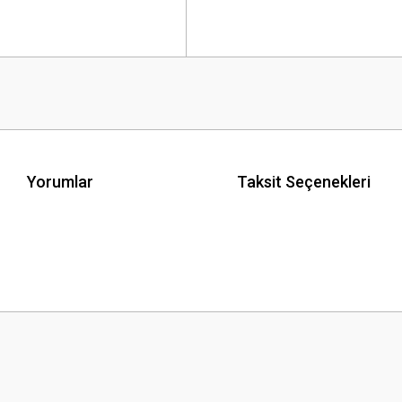
Yorumlar
Taksit Seçenekleri
 yetersiz gördüğünüz noktaları öneri formunu kullanarak tarafımıza iletebilirsini
Bu ürüne ilk yorumu siz yapın!
Yorum Yaz