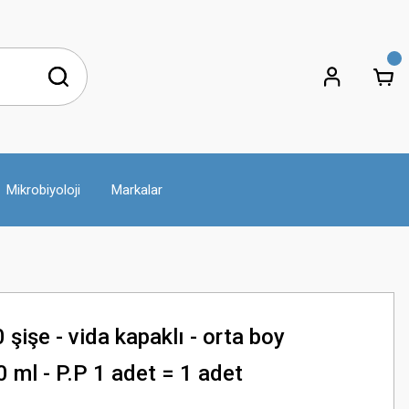
Mikrobiyoloji
Markalar
işe - vida kapaklı - orta boy
 ml - P.P 1 adet = 1 adet