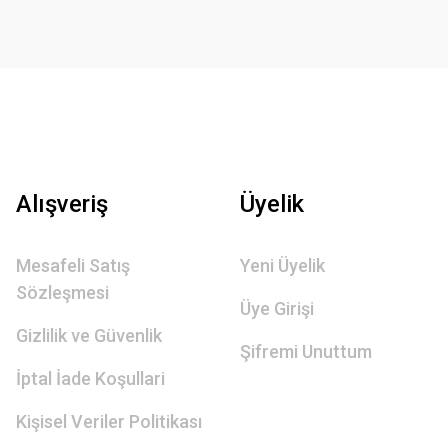
Alışveriş
Üyelik
Mesafeli Satış
Yeni Üyelik
Sözleşmesi
Üye Girişi
Gizlilik ve Güvenlik
Şifremi Unuttum
İptal İade Koşullari
Kişisel Veriler Politikası