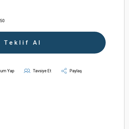
250
Teklif Al
rum Yap
Tavsiye Et
Paylaş