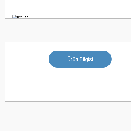
Ürün Bilgisi
Bu ürünün fiyat bilgisi, resim, ürün açıklamalarında ve diğer konularda
Görüş ve önerileriniz için teşekkür ederiz.
Ürün resmi kalitesiz, bozuk veya görüntülenemiyor.
Ürün açıklamasında eksik bilgiler bulunuyor.