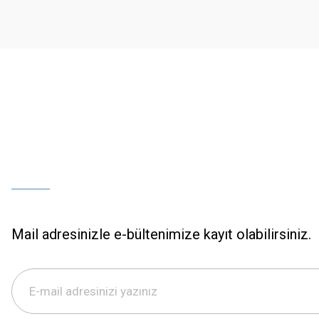
Ürün bilgilerinde hatalar bulunuyor.
Ürün fiyatı diğer sitelerden daha pahalı.
Bu ürüne benzer farklı alternatifler olmalı.
Mail adresinizle e-bültenimize kayıt olabilirsiniz.