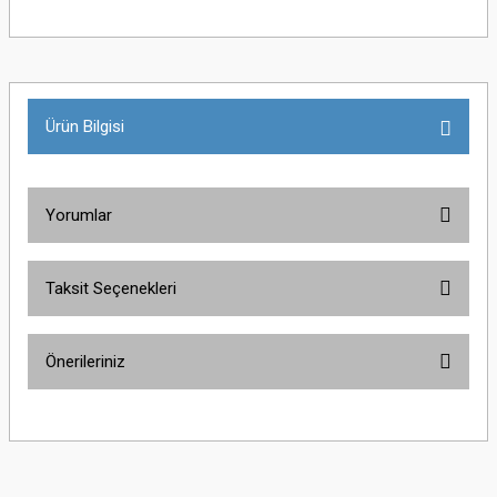
Ürün Bilgisi
Yorumlar
Taksit Seçenekleri
Bu ürüne ilk yorumu siz yapın!
Önerileriniz
Yorum Yaz
Bu ürünün fiyat bilgisi, resim, ürün açıklamalarında ve diğer konularda
yetersiz gördüğünüz noktaları öneri formunu kullanarak tarafımıza
iletebilirsiniz.
Görüş ve önerileriniz için teşekkür ederiz.