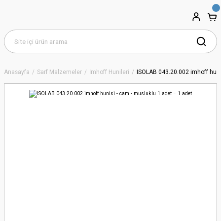
Anasayfa
Sarf Malzemeler
İmhoff Hunileri
ISOLAB 043.20.002 imhoff hunis