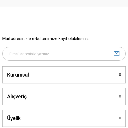
Ürün resmi kalitesiz, bozuk veya görüntülenemiyor.
Ürün açıklamasında eksik bilgiler bulunuyor.
Ürün bilgilerinde hatalar bulunuyor.
Ürün fiyatı diğer sitelerden daha pahalı.
Mail adresinizle e-bültenimize kayıt olabilirsiniz.
Bu ürüne benzer farklı alternatifler olmalı.
Kurumsal
Gönder
Alışveriş
Üyelik