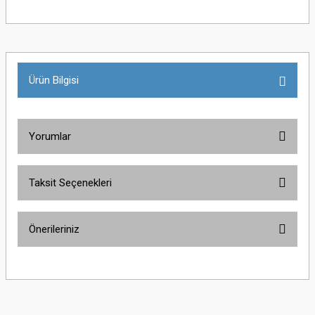
Ürün Bilgisi
Yorumlar
Taksit Seçenekleri
Bu ürüne ilk yorumu siz yapın!
Önerileriniz
Yorum Yaz
Bu ürünün fiyat bilgisi, resim, ürün açıklamalarında ve diğer konularda
yetersiz gördüğünüz noktaları öneri formunu kullanarak tarafımıza
iletebilirsiniz.
Görüş ve önerileriniz için teşekkür ederiz.