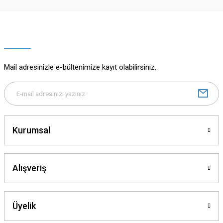
Ürün resmi kalitesiz, bozuk veya görüntülenemiyor.
Ürün açıklamasında eksik bilgiler bulunuyor.
Ürün bilgilerinde hatalar bulunuyor.
Ürün fiyatı diğer sitelerden daha pahalı.
Mail adresinizle e-bültenimize kayıt olabilirsiniz.
Bu ürüne benzer farklı alternatifler olmalı.
Kurumsal
Gönder
Alışveriş
Üyelik