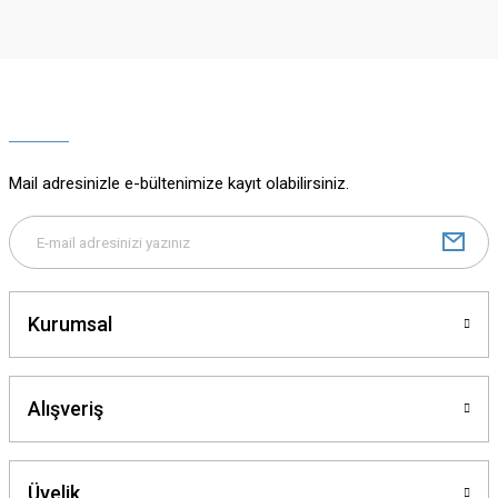
Görüş ve önerileriniz için teşekkür ederiz.
Ürün resmi kalitesiz, bozuk veya görüntülenemiyor.
Ürün açıklamasında eksik bilgiler bulunuyor.
Ürün bilgilerinde hatalar bulunuyor.
Ürün fiyatı diğer sitelerden daha pahalı.
Mail adresinizle e-bültenimize kayıt olabilirsiniz.
Bu ürüne benzer farklı alternatifler olmalı.
Kurumsal
Gönder
Alışveriş
Üyelik