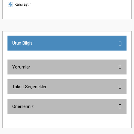
Karşılaştır
Ürün Bilgisi
Yorumlar
Taksit Seçenekleri
Bu ürüne ilk yorumu siz yapın!
Önerileriniz
Yorum Yaz
Bu ürünün fiyat bilgisi, resim, ürün açıklamalarında ve diğer konularda
yetersiz gördüğünüz noktaları öneri formunu kullanarak tarafımıza
iletebilirsiniz.