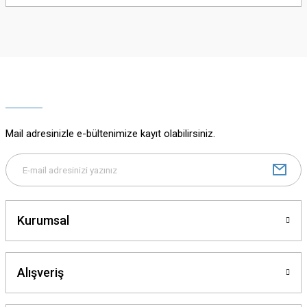
yetersiz gördüğünüz noktaları öneri formunu kullanarak tarafımıza
iletebilirsiniz.
Görüş ve önerileriniz için teşekkür ederiz.
Ürün resmi kalitesiz, bozuk veya görüntülenemiyor.
Ürün açıklamasında eksik bilgiler bulunuyor.
Ürün bilgilerinde hatalar bulunuyor.
Ürün fiyatı diğer sitelerden daha pahalı.
Mail adresinizle e-bültenimize kayıt olabilirsiniz.
Bu ürüne benzer farklı alternatifler olmalı.
Kurumsal
Gönder
Alışveriş