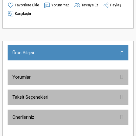
Yorum Yap
Tavsiye Et
Paylaş
Karşılaştır
Ürün Bilgisi
Yorumlar
Taksit Seçenekleri
Bu ürüne ilk yorumu siz yapın!
Önerileriniz
Yorum Yaz
Bu ürünün fiyat bilgisi, resim, ürün açıklamalarında ve diğer konularda