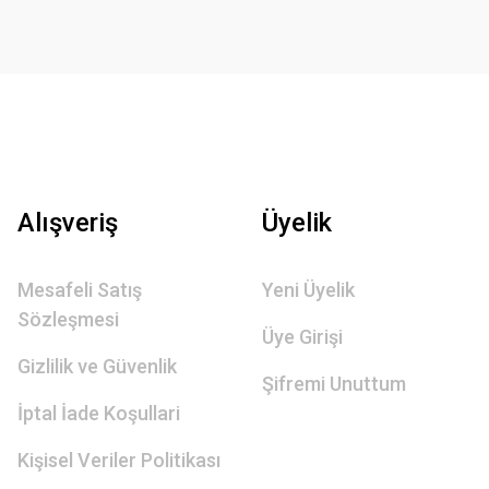
Alışveriş
Üyelik
Mesafeli Satış
Yeni Üyelik
Sözleşmesi
Üye Girişi
Gizlilik ve Güvenlik
Şifremi Unuttum
İptal İade Koşullari
Kişisel Veriler Politikası