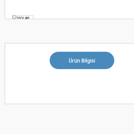
Ürün Bilgisi
Bu ürünün fiyat bilgisi, resim, ürün açıklamalarında ve diğer konularda
Görüş ve önerileriniz için teşekkür ederiz.
Ürün resmi kalitesiz, bozuk veya görüntülenemiyor.
Ürün açıklamasında eksik bilgiler bulunuyor.