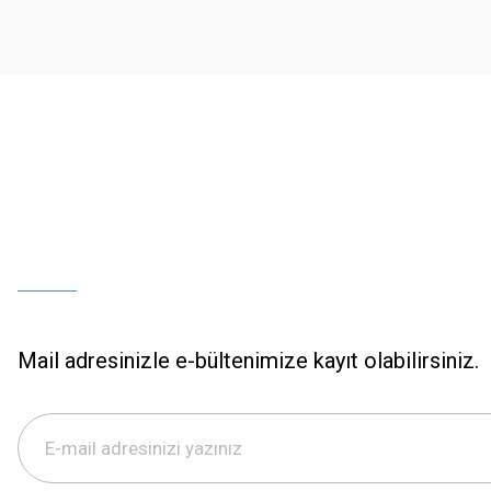
Ürün bilgilerinde hatalar bulunuyor.
Ürün fiyatı diğer sitelerden daha pahalı.
Bu ürüne benzer farklı alternatifler olmalı.
Mail adresinizle e-bültenimize kayıt olabilirsiniz.