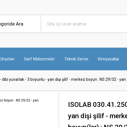
ihazları
Sarf Malzemeler
Teknik Servis
Kimyasallar
dibi yuvarlak - 3 boyunlu - yan dişi şilif - merkez boyun : NS 29/32 - yan
ISOLAB 030.41.250 b
yan dişi şilif - mer