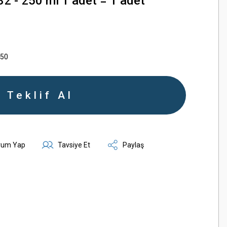
32 - 250 ml 1 adet = 1 adet
250
Teklif Al
rum Yap
Tavsiye Et
Paylaş