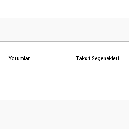
Yorumlar
Taksit Seçenekleri
 yetersiz gördüğünüz noktaları öneri formunu kullanarak tarafımıza iletebilirsini
Bu ürüne ilk yorumu siz yapın!
Yorum Yaz