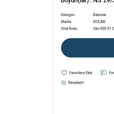
boyun(lar) : NS 29/
Kategori
Balonlar
Marka
ISOLAB
Stok Kodu
Gen.030.41.
Yo
Karşılaştır