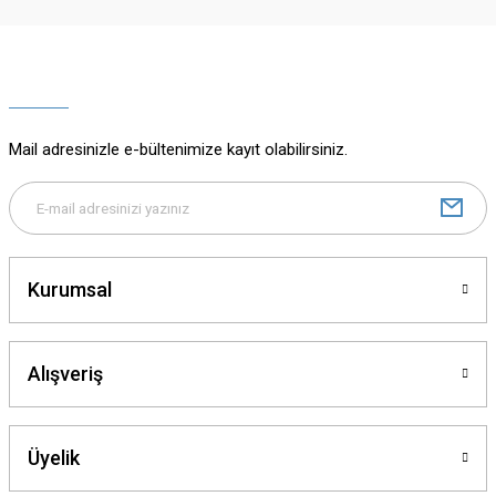
Ürün resmi kalitesiz, bozuk veya görüntülenemiyor.
Ürün açıklamasında eksik bilgiler bulunuyor.
Ürün bilgilerinde hatalar bulunuyor.
Ürün fiyatı diğer sitelerden daha pahalı.
Mail adresinizle e-bültenimize kayıt olabilirsiniz.
Bu ürüne benzer farklı alternatifler olmalı.
Kurumsal
Gönder
Alışveriş
Üyelik