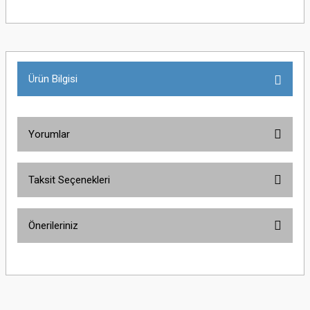
Ürün Bilgisi
Yorumlar
Taksit Seçenekleri
Bu ürüne ilk yorumu siz yapın!
Önerileriniz
Yorum Yaz
Bu ürünün fiyat bilgisi, resim, ürün açıklamalarında ve diğer konularda
yetersiz gördüğünüz noktaları öneri formunu kullanarak tarafımıza
iletebilirsiniz.
Görüş ve önerileriniz için teşekkür ederiz.