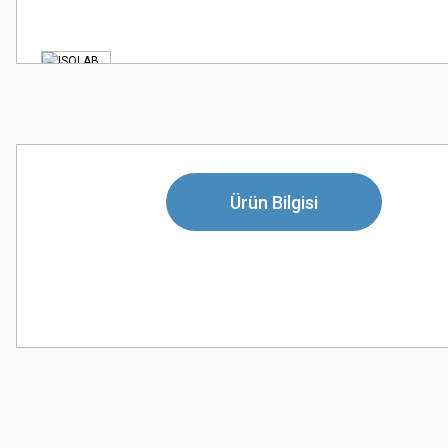
Ürün Bilgisi
Bu ürünün fiyat bilgisi, resim, ürün açıklamalarında ve diğer konularda
Görüş ve önerileriniz için teşekkür ederiz.
Ürün resmi kalitesiz, bozuk veya görüntülenemiyor.
Ürün açıklamasında eksik bilgiler bulunuyor.