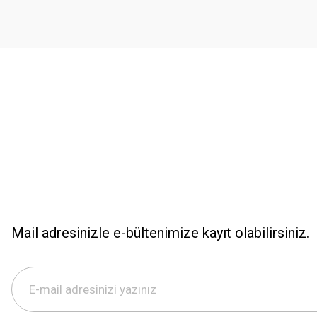
Ürün bilgilerinde hatalar bulunuyor.
Ürün fiyatı diğer sitelerden daha pahalı.
Bu ürüne benzer farklı alternatifler olmalı.
Mail adresinizle e-bültenimize kayıt olabilirsiniz.