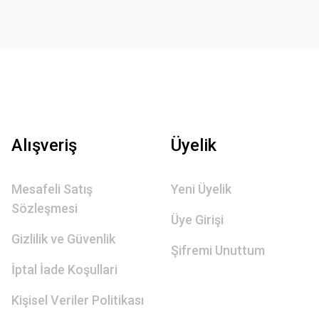
Alışveriş
Üyelik
Mesafeli Satış
Yeni Üyelik
Sözleşmesi
Üye Girişi
Gizlilik ve Güvenlik
Şifremi Unuttum
İptal İade Koşullari
Kişisel Veriler Politikası