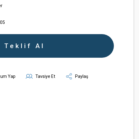
er
005
Teklif Al
rum Yap
Tavsiye Et
Paylaş