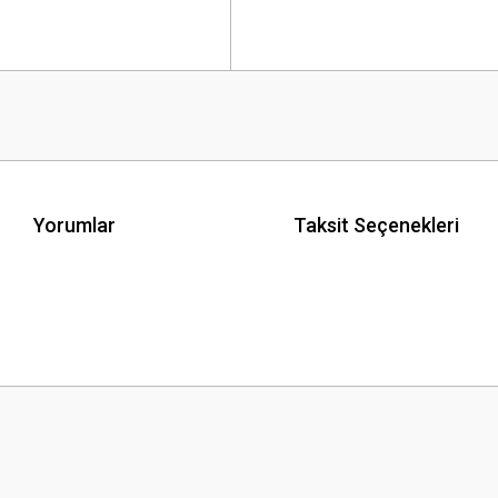
Yorumlar
Taksit Seçenekleri
 yetersiz gördüğünüz noktaları öneri formunu kullanarak tarafımıza iletebilirsini
Bu ürüne ilk yorumu siz yapın!
Yorum Yaz