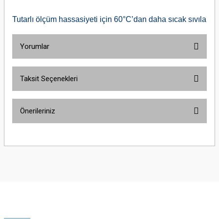
Tutarlı ölçüm hassasiyeti için 60°C’dan daha sıcak sıvılar il
Yorumlar
Taksit Seçenekleri
Bu ürüne ilk yorumu siz yapın!
Önerileriniz
Yorum Yaz
Bu ürünün fiyat bilgisi, resim, ürün açıklamalarında ve diğer konularda
yetersiz gördüğünüz noktaları öneri formunu kullanarak tarafımıza
iletebilirsiniz.
Görüş ve önerileriniz için teşekkür ederiz.
Ürün resmi kalitesiz, bozuk veya görüntülenemiyor.
Ürün açıklamasında eksik bilgiler bulunuyor.
Ürün bilgilerinde hatalar bulunuyor.