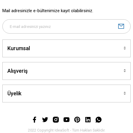
Ürün fiyatı diğer sitelerden daha pahalı.
Mail adresinizle e-bültenimize kayıt olabilirsiniz.
Bu ürüne benzer farklı alternatifler olmalı.
Kurumsal
Gönder
Alışveriş
Üyelik
2022 Copyright IdeaSoft - Tüm Hakları Saklıdır.