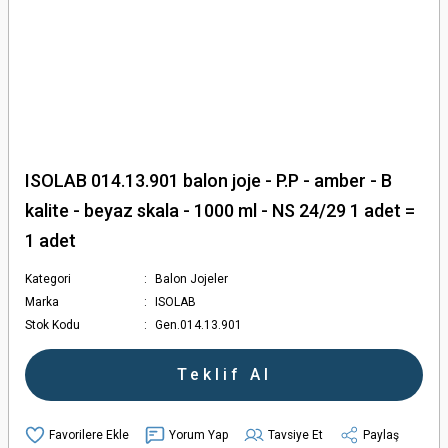
ISOLAB 014.13.901 balon joje - P.P - amber - B
kalite - beyaz skala - 1000 ml - NS 24/29 1 adet =
1 adet
Kategori
Balon Jojeler
Marka
ISOLAB
Stok Kodu
Gen.014.13.901
Teklif Al
Yorum Yap
Tavsiye Et
Paylaş