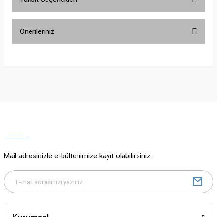
Bu ürüne ilk yorumu siz yapın!
Önerileriniz
Yorum Yaz
Bu ürünün fiyat bilgisi, resim, ürün açıklamalarında ve diğer konularda
yetersiz gördüğünüz noktaları öneri formunu kullanarak tarafımıza
iletebilirsiniz.
Görüş ve önerileriniz için teşekkür ederiz.
Ürün resmi kalitesiz, bozuk veya görüntülenemiyor.
Ürün açıklamasında eksik bilgiler bulunuyor.
Ürün bilgilerinde hatalar bulunuyor.
Ürün fiyatı diğer sitelerden daha pahalı.
Mail adresinizle e-bültenimize kayıt olabilirsiniz.
Bu ürüne benzer farklı alternatifler olmalı.