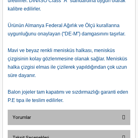
üretilirler. DIN/ISO Class “A” standardına uygun olarak
kalibre edilirler.
Ürünün Almanya Federal Ağırlık ve Ölçü kurallarına
uygunluğunu onaylayan (“DE-M”) damgasınını taşırlar.
Mavi ve beyaz renkli menisküs halkası, menisküs
çizgisinin kolay gözlenmesine olanak sağlar. Menisküs
halka çizgisi elmas ile çizilerek yapıldığından çok uzun
süre dayanır.
Balon jojeler tam kapatımı ve sızdırmazlığı garanti eden
P.E tıpa ile teslim edilirler.
Yorumlar
Taksit Seçenekleri