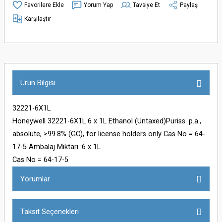
Yorum Yap
Tavsiye Et
Paylaş
Karşılaştır
Ürün Bilgisi
32221-6X1L
Honeywell 32221-6X1L 6 x 1L Ethanol (Untaxed)Puriss. p.a.,
absolute, ≥99.8% (GC), for license holders only Cas No = 64-
17-5 Ambalaj Miktarı :6 x 1L
Cas No = 64-17-5
Yorumlar
Taksit Seçenekleri
Bu ürüne ilk yorumu siz yapın!