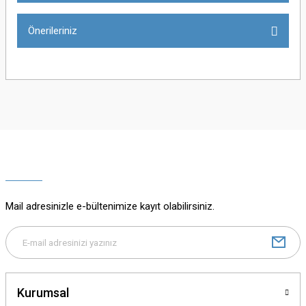
Önerileriniz
Yorum Yaz
Bu ürünün fiyat bilgisi, resim, ürün açıklamalarında ve diğer konularda
yetersiz gördüğünüz noktaları öneri formunu kullanarak tarafımıza
iletebilirsiniz.
Görüş ve önerileriniz için teşekkür ederiz.
Ürün resmi kalitesiz, bozuk veya görüntülenemiyor.
Ürün açıklamasında eksik bilgiler bulunuyor.
Mail adresinizle e-bültenimize kayıt olabilirsiniz.
Ürün bilgilerinde hatalar bulunuyor.
Ürün fiyatı diğer sitelerden daha pahalı.
Bu ürüne benzer farklı alternatifler olmalı.
Kurumsal