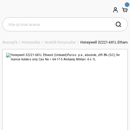
Anasayfa
Kimyasallar
Analitik Kimyasallar
Honeywell 32221-6X1L Ethanol (U