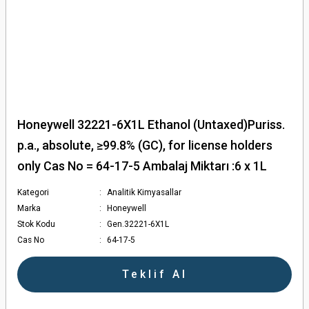
Honeywell 32221-6X1L Ethanol (Untaxed)Puriss.
p.a., absolute, ≥99.8% (GC), for license holders
only Cas No = 64-17-5 Ambalaj Miktarı :6 x 1L
Kategori
Analitik Kimyasallar
Marka
Honeywell
Stok Kodu
Gen.32221-6X1L
Cas No
64-17-5
Teklif Al