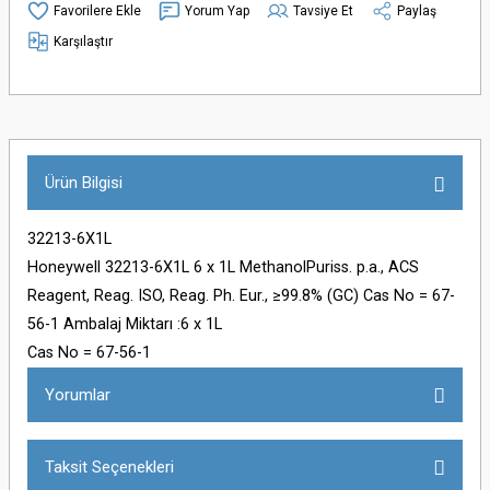
Yorum Yap
Tavsiye Et
Paylaş
Karşılaştır
Ürün Bilgisi
32213-6X1L
Honeywell 32213-6X1L 6 x 1L MethanolPuriss. p.a., ACS
Reagent, Reag. ISO, Reag. Ph. Eur., ≥99.8% (GC) Cas No = 67-
56-1 Ambalaj Miktarı :6 x 1L
Cas No = 67-56-1
Yorumlar
Taksit Seçenekleri
Bu ürüne ilk yorumu siz yapın!