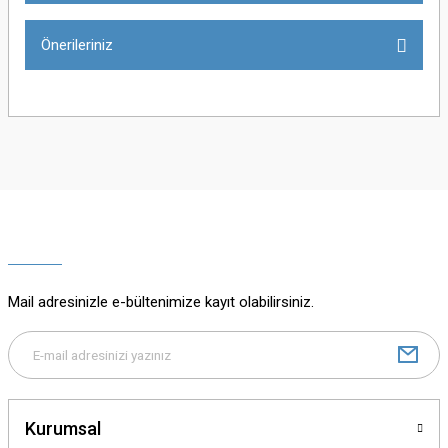
Önerileriniz
Yorum Yaz
Bu ürünün fiyat bilgisi, resim, ürün açıklamalarında ve diğer konularda
yetersiz gördüğünüz noktaları öneri formunu kullanarak tarafımıza
iletebilirsiniz.
Görüş ve önerileriniz için teşekkür ederiz.
Ürün resmi kalitesiz, bozuk veya görüntülenemiyor.
Ürün açıklamasında eksik bilgiler bulunuyor.
Mail adresinizle e-bültenimize kayıt olabilirsiniz.
Ürün bilgilerinde hatalar bulunuyor.
Ürün fiyatı diğer sitelerden daha pahalı.
Bu ürüne benzer farklı alternatifler olmalı.
Kurumsal