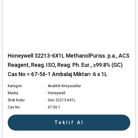
Honeywell 32213-6X1L MethanolPuriss. p.a., ACS
Reagent, Reag. ISO, Reag. Ph. Eur., ≥99.8% (GC)
Cas No = 67-56-1 Ambalaj Miktarı :6 x 1L
Kategori
Analitik Kimyasallar
Marka
Honeywell
Stok Kodu
Gen.32213-6X1L
Cas No
67-56-1
Teklif Al