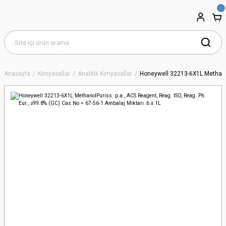
Anasayfa
Kimyasallar
Analitik Kimyasallar
Honeywell 32213-6X1L MethanolP