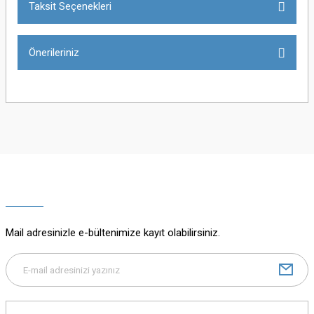
Taksit Seçenekleri
Bu ürüne ilk yorumu siz yapın!
Önerileriniz
Yorum Yaz
Bu ürünün fiyat bilgisi, resim, ürün açıklamalarında ve diğer konularda
yetersiz gördüğünüz noktaları öneri formunu kullanarak tarafımıza
iletebilirsiniz.
Görüş ve önerileriniz için teşekkür ederiz.
Ürün resmi kalitesiz, bozuk veya görüntülenemiyor.
Ürün açıklamasında eksik bilgiler bulunuyor.
Mail adresinizle e-bültenimize kayıt olabilirsiniz.
Ürün bilgilerinde hatalar bulunuyor.
Ürün fiyatı diğer sitelerden daha pahalı.
Bu ürüne benzer farklı alternatifler olmalı.