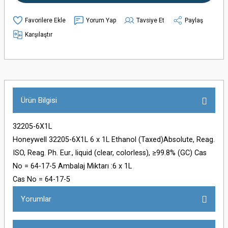
Yorum Yap
Tavsiye Et
Paylaş
Karşılaştır
Ürün Bilgisi
32205-6X1L
Honeywell 32205-6X1L 6 x 1L Ethanol (Taxed)Absolute, Reag.
ISO, Reag. Ph. Eur., liquid (clear, colorless), ≥99.8% (GC) Cas
No = 64-17-5 Ambalaj Miktarı :6 x 1L
Cas No = 64-17-5
Yorumlar