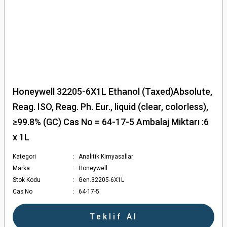
Honeywell 32205-6X1L Ethanol (Taxed)Absolute,
Reag. ISO, Reag. Ph. Eur., liquid (clear, colorless),
≥99.8% (GC) Cas No = 64-17-5 Ambalaj Miktarı :6
x 1L
Kategori
Analitik Kimyasallar
Marka
Honeywell
Stok Kodu
Gen.32205-6X1L
Cas No
64-17-5
Teklif Al