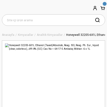
Anasayfa
Kimyasallar
Analitik Kimyasallar
Honeywell 32205-6X1L Ethanol (T