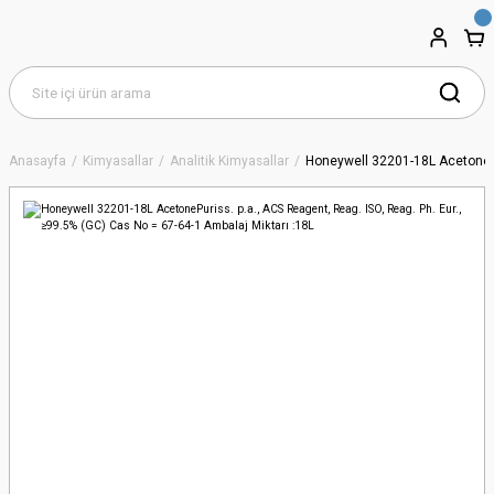
Anasayfa
Kimyasallar
Analitik Kimyasallar
Honeywell 32201-18L AcetonePur