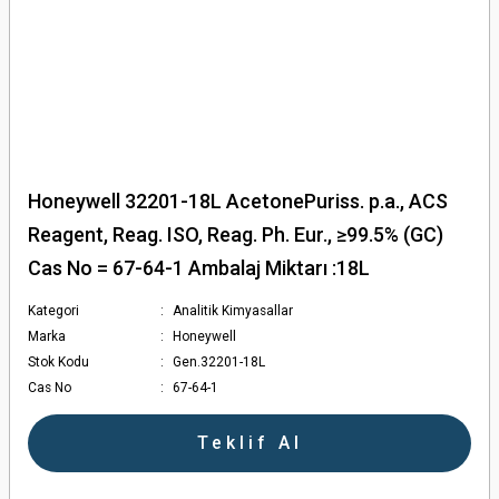
Honeywell 32201-18L AcetonePuriss. p.a., ACS
Reagent, Reag. ISO, Reag. Ph. Eur., ≥99.5% (GC)
Cas No = 67-64-1 Ambalaj Miktarı :18L
Kategori
Analitik Kimyasallar
Marka
Honeywell
Stok Kodu
Gen.32201-18L
Cas No
67-64-1
Teklif Al