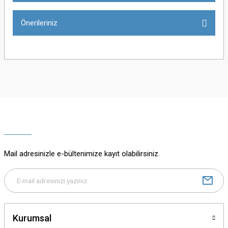
Önerileriniz
Yorum Yaz
Bu ürünün fiyat bilgisi, resim, ürün açıklamalarında ve diğer konularda
yetersiz gördüğünüz noktaları öneri formunu kullanarak tarafımıza
iletebilirsiniz.
Görüş ve önerileriniz için teşekkür ederiz.
Ürün resmi kalitesiz, bozuk veya görüntülenemiyor.
Ürün açıklamasında eksik bilgiler bulunuyor.
Mail adresinizle e-bültenimize kayıt olabilirsiniz.
Ürün bilgilerinde hatalar bulunuyor.
Ürün fiyatı diğer sitelerden daha pahalı.
Bu ürüne benzer farklı alternatifler olmalı.
Kurumsal