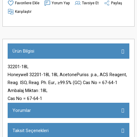
Yorum Yap
Tavsiye Et
Paylaş
Karşılaştır
Ürün Bilgisi
32201-18L
Honeywell 32201-18L 18L AcetonePuriss. p.a., ACS Reagent,
Reag. ISO, Reag. Ph. Eur., ≥99.5% (GC) Cas No = 67-64-1
Ambalaj Miktarı :18L
Cas No = 67-64-1
Yorumlar
Taksit Seçenekleri
Bu ürüne ilk yorumu siz yapın!